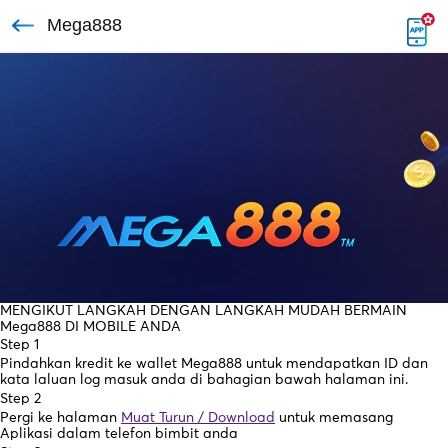
Mega888
MENGIKUT LANGKAH DENGAN LANGKAH MUDAH BERMAIN
Mega888 DI MOBILE ANDA
Step 1
Pindahkan kredit ke wallet Mega888 untuk mendapatkan ID dan
kata laluan log masuk anda di bahagian bawah halaman ini.
Step 2
Pergi ke halaman
Muat Turun / Download
untuk memasang
Aplikasi dalam telefon bimbit anda