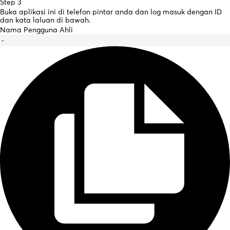
Step 3
Buka aplikasi ini di telefon pintar anda dan log masuk dengan ID
dan kata laluan di bawah.
Nama Pengguna Ahli