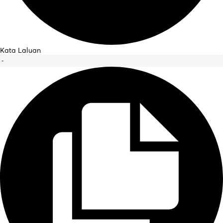
Kata Laluan