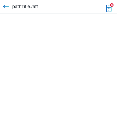
pathTitle./aff