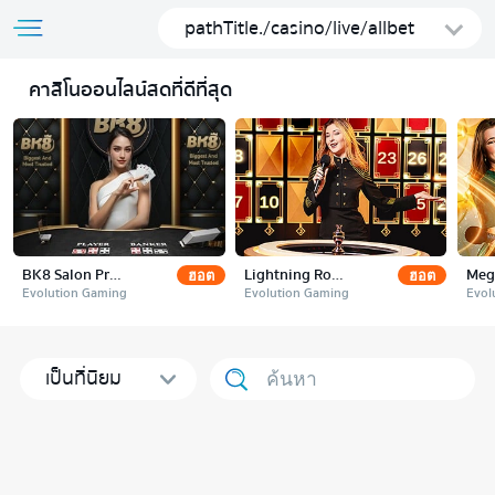
pathTitle./casino/live/allbet
คาสิโนออนไลน์สดที่ดีที่สุด
BK8 Salon Prive Baccarat
Lightning Roulette
Meg
ฮอต
ฮอต
Evolution Gaming
Evolution Gaming
Evol
เป็นที่นิยม