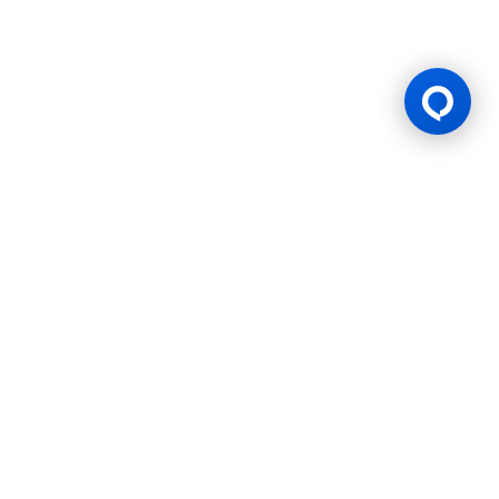
ใบอนุญาตเกม
BK8 ดำเนินการโดยบริษัท Mettlemind Tech Ltd. หมายเลขจดทะเบียน
15779 ที่อยู่จดทะเบียน: ฮัมชาโก, เมืองมูตซามูดู, เกาะอองฌวน , สหภาพคอ
โมโรส BK8ได้รับใบอนุญาตและอยู่ภายใต้การกำกับดูแลโดยรัฐบาลเกาะอองฌ
วน สหภาพคอโมโรส ภายใต้ใบอนุญาตเลขที่ ALSI-202504032-FI2 BK8
ปฏิบัติตามข้อกำหนดและกฎระเบียบทางกฎหมายอย่างเคร่งครัด และได้รับ