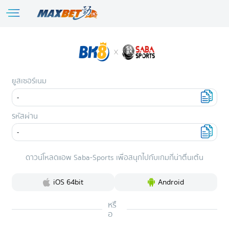
ยูสเซอร์เนม
รหัสผ่าน
ดาวน์โหลดแอพ Saba-Sports เพื่อสนุกไปกับเกมที่น่าตื่นเต้น
iOS 64bit
Android
หรื
อ