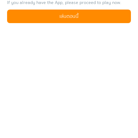
If you already have the App, please proceed to play now.
เล่นตอนนี้