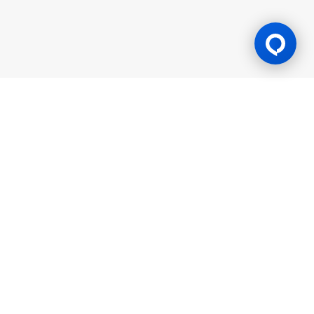
游戏许可证
BK8 由 Mettlemind Tech Ltd.（注册号：15779）运营，注册地址
位于科摩罗联盟安茹安自治岛穆察穆都市Hamchako区。BK8持有
科摩罗联盟安茹安自治岛政府颁发的合法牌照（许可证号：ALSI-
202504032-FI2），并受其监管。BK8已通过全部监管合规审查，
获得法律授权可开展一切机会游戏与投注活动。